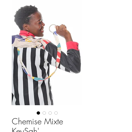
Chemise Mixte
KeySah'