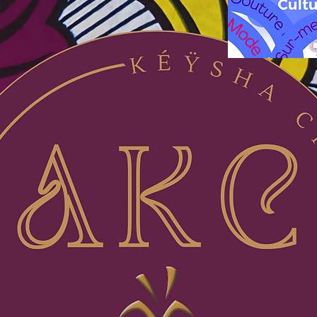
Click sur l'icône ci-
Inscris-toi en ligne 