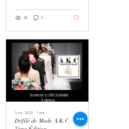
dechet/le-recycllab-reemploi-
re...
28
0
3 oct. 2022
∙
1
min
Défilé de Mode A.K.C
3ème Édition