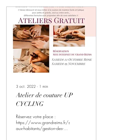
3 oct. 2022
∙
1
min
Atelier de couture UP
CYCLING
Réservez votre place :
https://www.grandreims.fr/services-
aux-habitants/gestion-des-
dechets/objectif-zero-